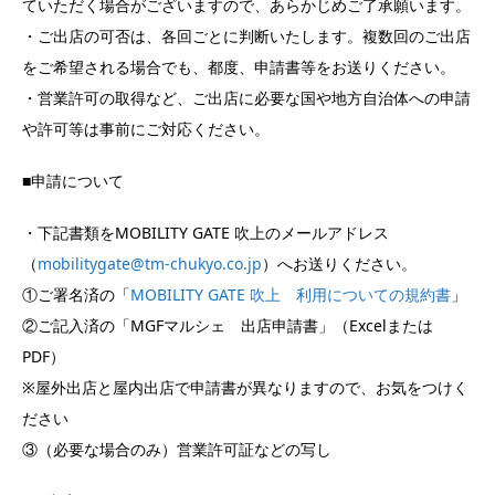
ていただく場合がございますので、あらかじめご了承願います。
・ご出店の可否は、各回ごとに判断いたします。複数回のご出店
をご希望される場合でも、都度、申請書等をお送りください。
・営業許可の取得など、ご出店に必要な国や地方自治体への申請
や許可等は事前にご対応ください。
■申請について
・下記書類をMOBILITY GATE 吹上のメールアドレス
（
mobilitygate@tm-chukyo.co.jp
）へお送りください。
①ご署名済の「
MOBILITY GATE 吹上 利用についての規約書
」
②ご記入済の「MGFマルシェ 出店申請書」（Excelまたは
PDF）
※屋外出店と屋内出店で申請書が異なりますので、お気をつけく
ださい
③（必要な場合のみ）営業許可証などの写し