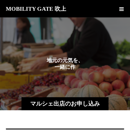
MOBILITY GATE 吹上
地
元
の
元
気
を
、
一
緒
に
作
り
ま
せ
ん
か
マルシェ出店のお申し込み