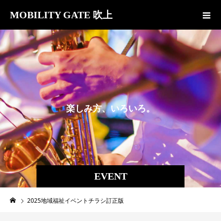
MOBILITY GATE 吹上
楽
し
み
方
、
い
ろ
い
ろ
。
EVENT
2025地域福祉イベントチラシ訂正版