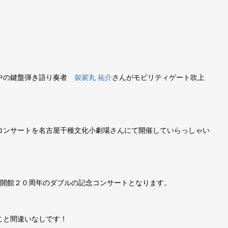
躍中の鍵盤弾き語り奏者
袈裟丸 祐介
さんがモビリティゲート吹上
コンサートを名古屋千種文化小劇場さんにて開催していらっしゃい
場開館２０周年のダブルの記念コンサートとなります。
こと間違いなしです！