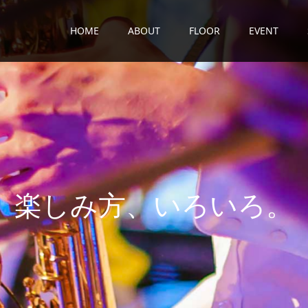
HOME
ABOUT
FLOOR
EVENT
楽
し
み
方
、
い
ろ
い
ろ
。