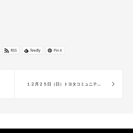
RSS
feedly
Pin it
１２月２５日（日）トヨタコミュニテ...