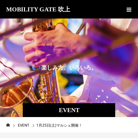
MOBILITY GATE 吹上
楽
し
み
方
、
い
ろ
い
ろ
。
EVENT
EVENT
1月25日(土)マルシェ開催！