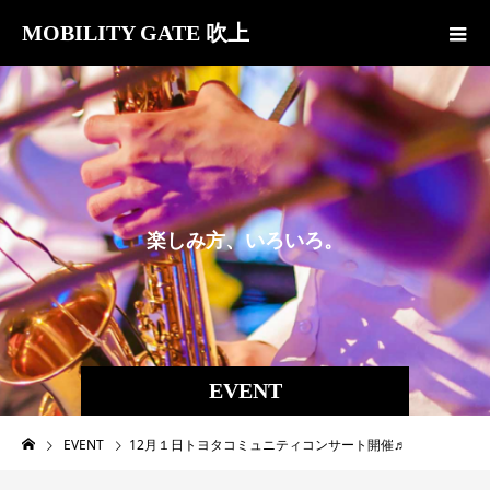
MOBILITY GATE 吹上
楽
し
み
方
、
い
ろ
い
ろ
。
EVENT
EVENT
12月１日トヨタコミュニティコンサート開催♬