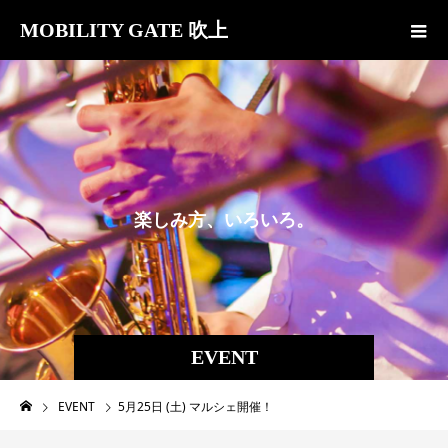
MOBILITY GATE 吹上
楽
し
み
方
、
い
ろ
い
ろ
。
EVENT
EVENT
5月25日 (土) マルシェ開催！