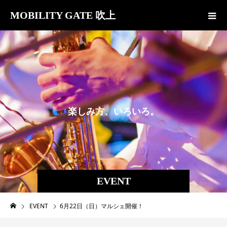
MOBILITY GATE 吹上
楽
し
み
方
、
い
ろ
い
ろ
。
EVENT
EVENT
6月22日（日）マルシェ開催！