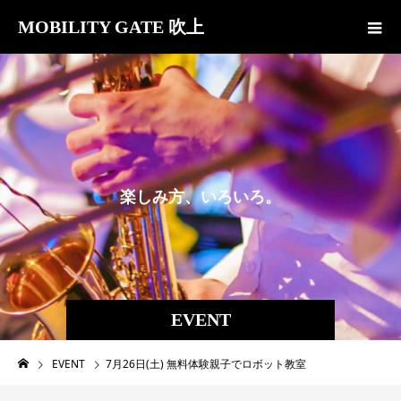
MOBILITY GATE 吹上
楽
し
み
方
、
い
ろ
い
ろ
。
EVENT
EVENT
7月26日(土) 無料体験親子でロボット教室