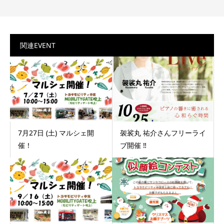
関連EVENT
7月27日 (土) マルシェ開
袈裟丸 祐介さんフリーライ
催！
ブ開催 ‼