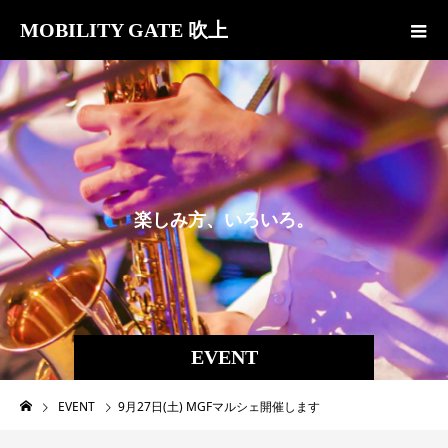
MOBILITY GATE 吹上
楽
し
み
方
、
い
ろ
い
ろ
。
EVENT
EVENT
9月27日(土) MGFマルシェ開催します