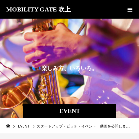
MOBILITY GATE 吹上
楽
し
み
方
、
い
ろ
い
ろ
。
EVENT
EVENT
スタートアップ・ピッチ・イベント 動画を公開しました