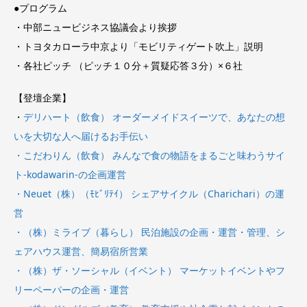
●プログラム
・中部ニュービジネス協議会より挨拶
・トヨタカローラ中京より「モビリティゲート吹上」説明
・各社ピッチ （ピッチ１０分＋質疑応答３分）×６社
【登壇企業】
・
デリハート（飲⾷） オーダーメイドスイーツで、あなたの想
いを⼤切な⼈へ届けるお⼿伝い
・こだわりん（飲⾷） みんなで⾷の物語をまるごと味わうサイ
ト-kodawarin-の企画運営
・Neuet（株）（ﾓﾋﾞﾘﾃｲ） シェアサイクル（Charichari）の運
営
・（株）ミライブ（暮らし） ⺠泊施設の企画・運営・管理、シ
ェアハウス運営、簡易宿所営業
・（株）ザ・ソーシャル（イベント） マーケットイベントやフ
リーペーパーの企画・運営