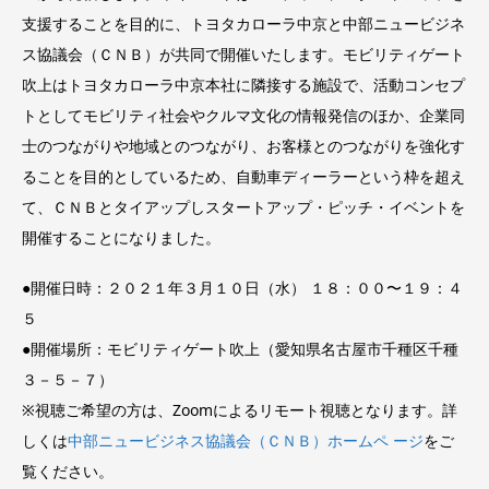
⽀援することを⽬的に、トヨタカローラ中京と中部ニュービジネ
ス協議会（ＣＮＢ）が共同で開催いたします。モビリティゲート
吹上はトヨタカローラ中京本社に隣接する施設で、活動コンセプ
トとしてモビリティ社会やクルマ⽂化の情報発信のほか、企業同
⼠のつながりや地域とのつながり、お客様とのつながりを強化す
ることを⽬的としているため、⾃動⾞ディーラーという枠を超え
て、ＣＮＢとタイアップしスタートアップ・ピッチ・イベントを
開催することになりました。
●開催日時：２０２１年３⽉１０⽇（⽔） １８：００〜１９：４
５
●開催場所：モビリティゲート吹上（愛知県名古屋市千種区千種
３－５－７）
※視聴ご希望の⽅は、Zoomによるリモート視聴となります。詳
しくは
中部ニュービジネス協議会（ＣＮＢ）ホームペ ージ
をご
覧ください。