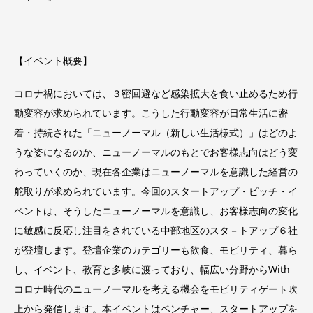
【イベント概要】
コロナ禍においては、３密回避など感染拡⼤を⾷い⽌めるため⾏
動変容が求められています。こうした⾏動変容が⽇常⽣活に密
着・持続された「ニューノーマル（新しい⽣活様式）」はどのよ
うな姿になるのか、ニューノーマルのもとでお客様志向はどう変
わっていくのか、現在各企業はニューノーマルを意識した経営の
舵取りが求められています。今回のスタートアップ・ピッチ・イ
ベントは、そうしたニューノーマルを意識し、お客様志向の変化
に敏感に反応し注⽬をされている中部地区のスタ－トアップ６社
が登壇します。登壇企業のカテゴリーも飲⾷、モビリティ、暮ら
し、イベント、教育と多岐に渡っており、幅広い分野からWith
コロナ時代のニューノーマルを考える機会をモビリティゲート吹
上から発信します。本イベントはベンチャー、スタートアップを